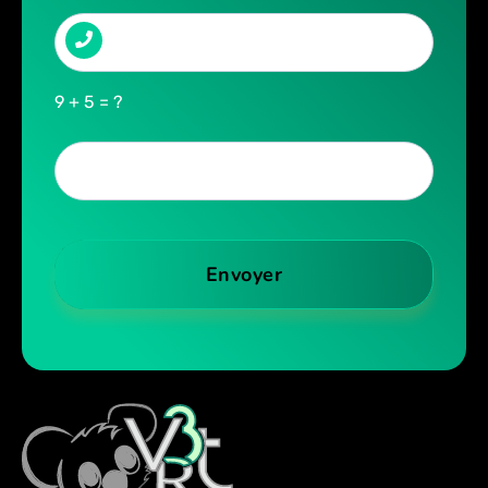
9 + 5 = ?